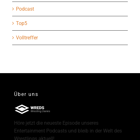
Podcast
Top5
Volltreffer
Über uns
Höre jetzt die neueste Episode unseres
Entertainment Podcasts und bleib in der Welt des
Wrestlings aktuell!