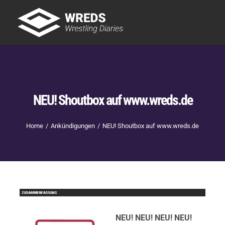
Skip
to
Tog
content
Nav
Showtime
Letzte Episoden
New
NEU! Shoutbox auf www.wreds.de
Home
Ankündigungen
NEU! Shoutbox auf www.wreds.de
NEU! NEU! NEU! NEU!