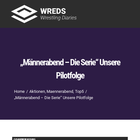
Skip
to
Tog
content
Nav
Showtime
Letzte Episoden
New
„Männerabend – Die Serie“ Unsere
Pilotfolge
Home
Aktionen
Maennerabend
Top5
„Männerabend – Die Serie“ Unsere Pilotfolge