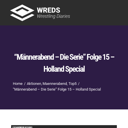
Skip
to
Tog
content
Nav
Showtime
Letzte Episoden
New
“Männerabend – Die Serie” Folge 15 –
Holland Special
Home
Aktionen
Maennerabend
Top5
“Männerabend – Die Serie” Folge 15 – Holland Special