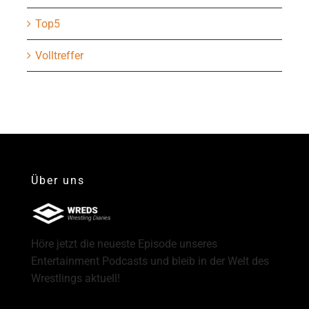
Top5
Volltreffer
Über uns
Höre jetzt die neueste Episode unseres
Entertainment Podcasts und bleib in der Welt des
Wrestlings aktuell!