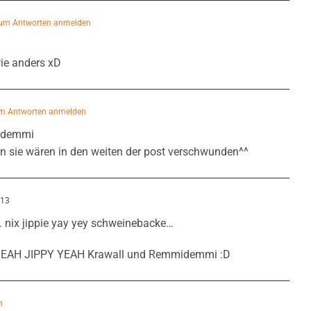
um Antworten anmelden
ie anders xD
m Antworten anmelden
midemmi
on sie wären in den weiten der post verschwunden^^
:13
 nix jippie yay yey schweinebacke…
 YEAH JIPPY YEAH Krawall und Remmidemmi :D
n