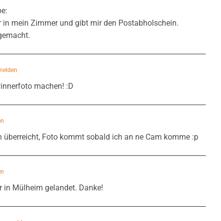
be:
 in mein Zimmer und gibt mir den Postabholschein.
 gemacht.
melden
innerfoto machen! :D
en
 überreicht, Foto kommt sobald ich an ne Cam komme :p
en
 in Mülheim gelandet. Danke!