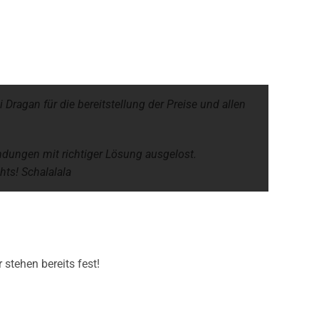
ragan für die bereitstellung der Preise und allen
ndungen mit richtiger Lösung ausgelost.
ts! Schalalala
stehen bereits fest!