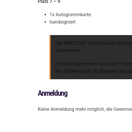
Platz 7 – 9
1x Autogrammkarte
handsigniert
Das WREDS.DE Team bedankt sich bei D
Teilnehmern.
Die Gewinner werden aus allen Einse
Wir drücken euch die Daumen! Auf geh
Anmeldung
Keine Anmeldung mehr möglich, die Gewinner 