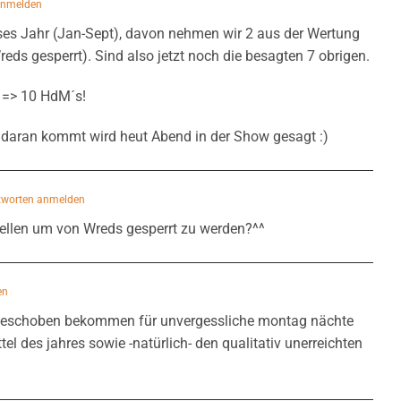
anmelden
ses Jahr (Jan-Sept), davon nehmen wir 2 aus der Wertung
eds gesperrt). Sind also jetzt noch die besagten 7 obrigen.
z => 10 HdM´s!
daran kommt wird heut Abend in der Show gesagt :)
worten anmelden
llen um von Wreds gesperrt zu werden?^^
en
ch geschoben bekommen für unvergessliche montag nächte
tel des jahres sowie -natürlich- den qualitativ unerreichten