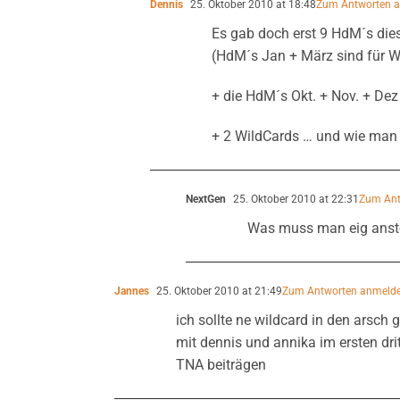
Dennis
25. Oktober 2010 at 18:48
Zum Antworten 
Es gab doch erst 9 HdM´s die
(HdM´s Jan + März sind für Wr
+ die HdM´s Okt. + Nov. + De
+ 2 WildCards … und wie man 
NextGen
25. Oktober 2010 at 22:31
Zum Ant
Was muss man eig anste
Jannes
25. Oktober 2010 at 21:49
Zum Antworten anmeld
ich sollte ne wildcard in den ars
mit dennis und annika im ersten drit
TNA beiträgen