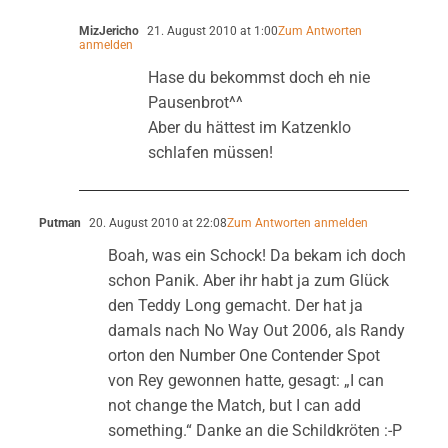
MizJericho
21. August 2010 at 1:00
Zum Antworten
anmelden
Hase du bekommst doch eh nie
Pausenbrot^^
Aber du hättest im Katzenklo
schlafen müssen!
Putman
20. August 2010 at 22:08
Zum Antworten anmelden
Boah, was ein Schock! Da bekam ich doch
schon Panik. Aber ihr habt ja zum Glück
den Teddy Long gemacht. Der hat ja
damals nach No Way Out 2006, als Randy
orton den Number One Contender Spot
von Rey gewonnen hatte, gesagt: „I can
not change the Match, but I can add
something.“ Danke an die Schildkröten :-P