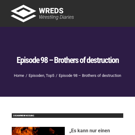
Skip
to
Tog
content
Nav
Showtime
Letzte Episoden
New
Episode 98 – Brothers of destruction
Home
Episoden
Top5
Episode 98 – Brothers of destruction
„Es kann nur einen