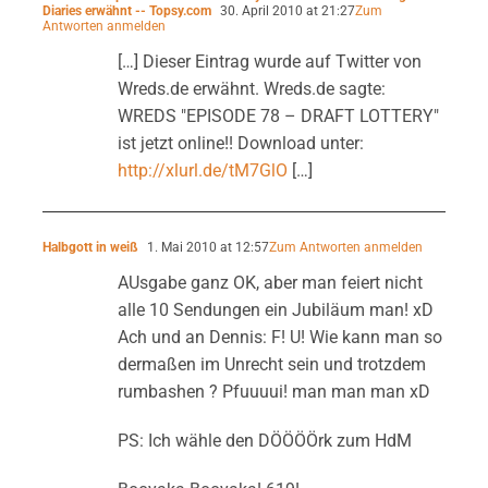
Diaries erwähnt -- Topsy.com
30. April 2010 at 21:27
Zum
Antworten anmelden
[…] Dieser Eintrag wurde auf Twitter von
Wreds.de erwähnt. Wreds.de sagte:
WREDS "EPISODE 78 – DRAFT LOTTERY"
ist jetzt online!! Download unter:
http://xlurl.de/tM7GlO
[…]
Halbgott in weiß
1. Mai 2010 at 12:57
Zum Antworten anmelden
AUsgabe ganz OK, aber man feiert nicht
alle 10 Sendungen ein Jubiläum man! xD
Ach und an Dennis: F! U! Wie kann man so
dermaßen im Unrecht sein und trotzdem
rumbashen ? Pfuuuui! man man man xD
PS: Ich wähle den DÖÖÖÖrk zum HdM