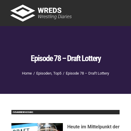
Skip
to
Tog
content
Nav
Showtime
Letzte Episoden
New
Episode 78 – Draft Lottery
Home
Episoden
Top5
Episode 78 – Draft Lottery
Heute im Mittelpunkt der