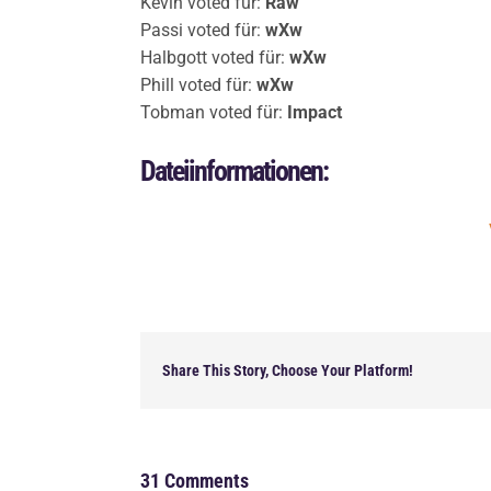
Kevin voted für:
Raw
Passi voted für:
wXw
Halbgott voted für:
wXw
Phill voted für:
wXw
Tobman voted für:
Impact
Dateiinformationen:
Share This Story, Choose Your Platform!
31 Comments