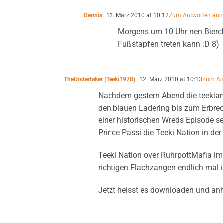
Dennis
12. März 2010 at 10:12
Zum Antworten an
Morgens um 10 Uhr nen Bierc
Fußstapfen treten kann :D 8)
TheUndertaker (Teeki1978)
12. März 2010 at 10:13
Zum An
Nachdem gestern Abend die teekian
den blauen Ladering bis zum Erbrec
einer historischen Wreds Episode s
Prince Passi die Teeki Nation in de
Teeki Nation over RuhrpottMafia im
richtigen Flachzangen endlich mal
Jetzt heisst es downloaden und anh