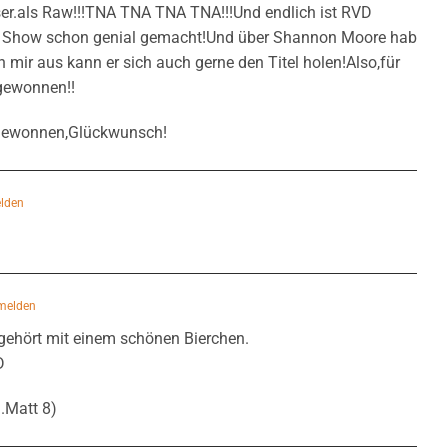
ser.als Raw!!!TNA TNA TNA TNA!!!Und endlich ist RVD
ie Show schon genial gemacht!Und über Shannon Moore hab
n mir aus kann er sich auch gerne den Titel holen!Also,für
gewonnen!!
 gewonnen,Glückwunsch!
lden
melden
gehört mit einem schönen Bierchen.
D
.Matt 8)