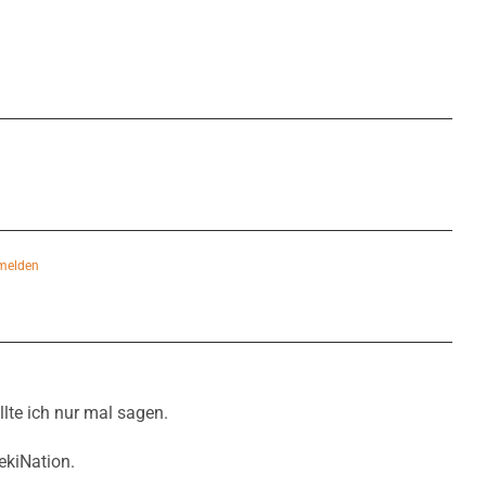
melden
llte ich nur mal sagen.
ekiNation.