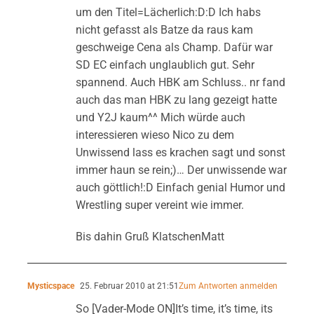
um den Titel=Lächerlich:D:D Ich habs
nicht gefasst als Batze da raus kam
geschweige Cena als Champ. Dafür war
SD EC einfach unglaublich gut. Sehr
spannend. Auch HBK am Schluss.. nr fand
auch das man HBK zu lang gezeigt hatte
und Y2J kaum^^ Mich würde auch
interessieren wieso Nico zu dem
Unwissend lass es krachen sagt und sonst
immer haun se rein;)… Der unwissende war
auch göttlich!:D Einfach genial Humor und
Wrestling super vereint wie immer.
Bis dahin Gruß KlatschenMatt
Mysticspace
25. Februar 2010 at 21:51
Zum Antworten anmelden
So [Vader-Mode ON]It’s time, it’s time, its