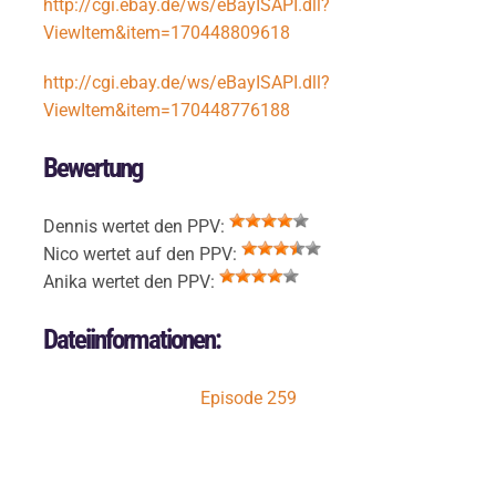
http://cgi.ebay.de/ws/eBayISAPI.dll?
ViewItem&item=170448809618
http://cgi.ebay.de/ws/eBayISAPI.dll?
ViewItem&item=170448776188
Bewertung
Dennis wertet den PPV:
Nico wertet auf den PPV:
Anika wertet den PPV:
Dateiinformationen:
Episode 259