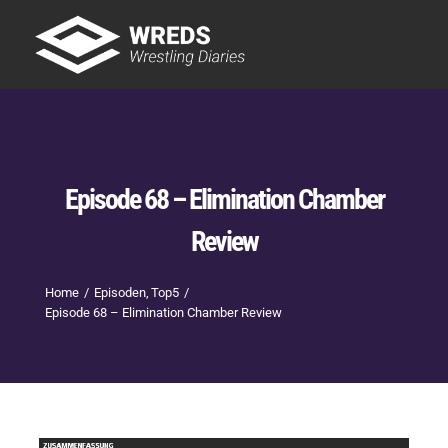
Skip
to
Tog
content
Nav
Showtime
Letzte Episoden
New
Episode 68 – Elimination Chamber
Review
Home
Episoden
Top5
Episode 68 – Elimination Chamber Review