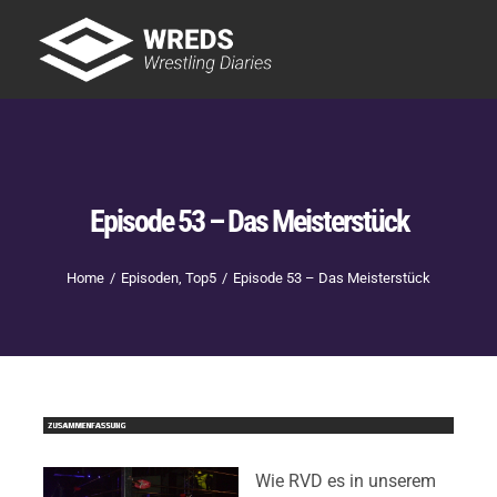
Skip
to
Tog
content
Nav
Showtime
Letzte Episoden
New
Episode 53 – Das Meisterstück
Home
Episoden
Top5
Episode 53 – Das Meisterstück
Wie RVD es in unserem