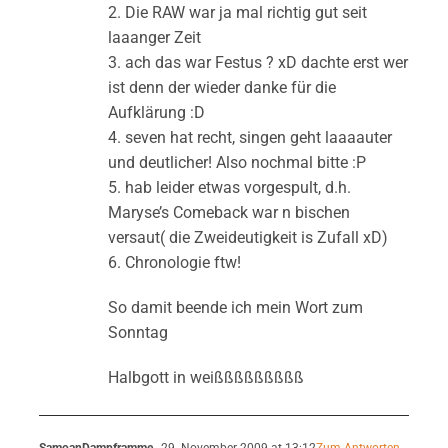
2. Die RAW war ja mal richtig gut seit
laaanger Zeit
3. ach das war Festus ? xD dachte erst wer
ist denn der wieder danke für die
Aufklärung :D
4. seven hat recht, singen geht laaaauter
und deutlicher! Also nochmal bitte :P
5. hab leider etwas vorgespult, d.h.
Maryse’s Comeback war n bischen
versaut( die Zweideutigkeit is Zufall xD)
6. Chronologie ftw!
So damit beende ich mein Wort zum
Sonntag
Halbgott in weißßßßßßßßß
SamoanDampframme
29. November 2009 at 13:12
Zum Antworten