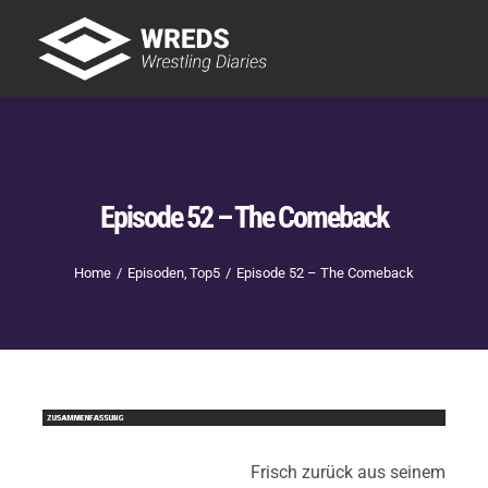
Skip
to
Tog
content
Nav
Showtime
Letzte Episoden
New
Episode 52 – The Comeback
Home
Episoden
Top5
Episode 52 – The Comeback
Frisch zurück aus seinem