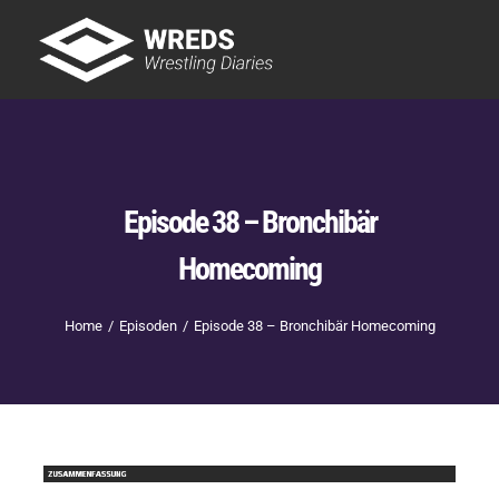
Skip
to
Tog
content
Nav
Showtime
Letzte Episoden
New
Episode 38 – Bronchibär
Homecoming
Home
Episoden
Episode 38 – Bronchibär Homecoming