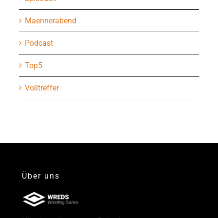
Maennerabend
Podcast
Top5
Volltreffer
Über uns