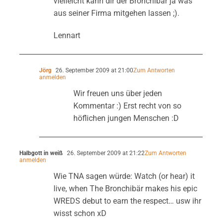
vielleicht kann dir der Bronchibär ja was
aus seiner Firma mitgehen lassen ;).
Lennart
Jörg
26. September 2009 at 21:00
Zum Antworten
anmelden
Wir freuen uns über jeden
Kommentar :) Erst recht von so
höflichen jungen Menschen :D
Halbgott in weiß
26. September 2009 at 21:22
Zum Antworten
anmelden
Wie TNA sagen würde: Watch (or hear) it
live, when The Bronchibär makes his epic
WREDS debut to earn the respect… usw ihr
wisst schon xD