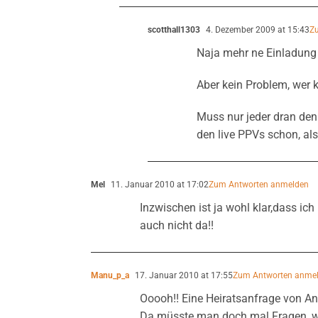
scotthall1303
4. Dezember 2009 at 15:43
Z
Naja mehr ne Einladung 
Aber kein Problem, wer 
Muss nur jeder dran den
den live PPVs schon, als
Mel
11. Januar 2010 at 17:02
Zum Antworten anmelden
Inzwischen ist ja wohl klar,dass ich
auch nicht da!!
Manu_p_a
17. Januar 2010 at 17:55
Zum Antworten anme
Ooooh!! Eine Heiratsanfrage von A
Da müsste man doch mal Fragen, wi