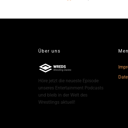
Über uns
Me
Imp
Date
Höre jetzt die neueste Episode
unseres Entertainment Podcasts
und bleib in der Welt des
Wrestlings aktuell!