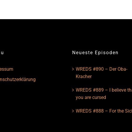
nu
Neueste Episoden
ressum
WREDS #890 – Der Oba-
Kracher
nschutzerklärung
WREDS #889 – I believe th
you are cursed
WREDS #888 – For the Sic