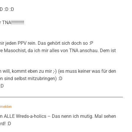
D :D :D
NA!!!!!!!!!!!
!
 mir jeden PPV rein. Das gehört sich doch so :P
re Masochist, da ich mir alles von TNA anschau. Dem ist
ill, kommt eben zu mir ;-) (es muss keiner was für den
n sind selbst mitzubringen) :D
:D
nmelden
an ALLE Wreds-a-holics – Das nenn ich mutig. Mal sehen
rd! :D