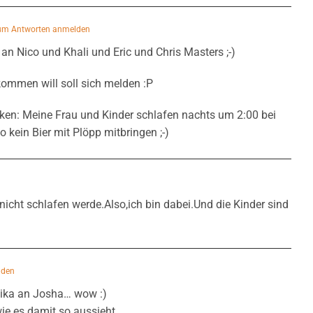
um Antworten anmelden
an Nico und Khali und Eric und Chris Masters ;-)
kommen will soll sich melden :P
ken: Meine Frau und Kinder schlafen nachts um 2:00 bei
o kein Bier mit Plöpp mitbringen ;-)
 nicht schlafen werde.Also,ich bin dabei.Und die Kinder sind
lden
nika an Josha… wow :)
e es damit so aussieht.