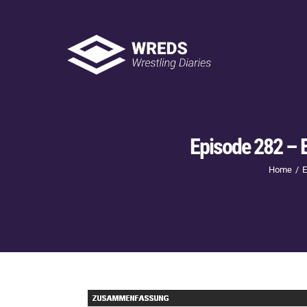
Skip
to
content
Showtime
Episode 282 – 
Letzte Episoden
New
Home
E