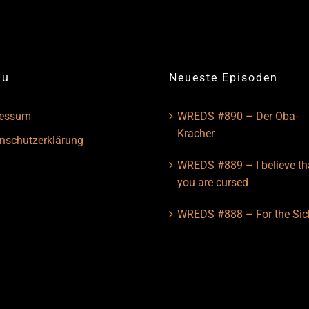
nu
Neueste Episoden
ressum
WREDS #890 – Der Oba-
Kracher
nschutzerklärung
WREDS #889 – I believe th
you are cursed
WREDS #888 – For the Sic