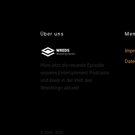
Über uns
Me
Imp
Date
Höre jetzt die neueste Episode
unseres Entertainment Podcasts
und bleib in der Welt des
Wrestlings aktuell!
© 2009 - 2026