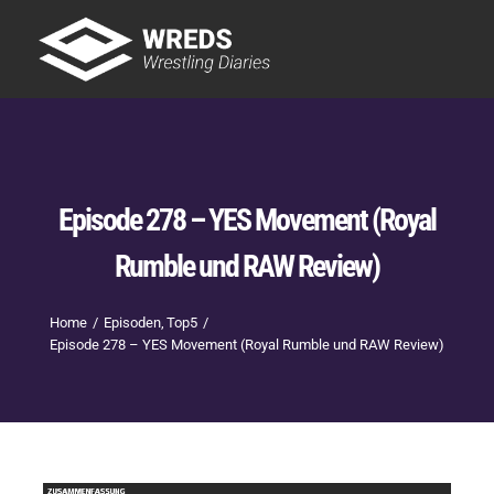
Skip
to
Tog
content
Nav
Showtime
Letzte Episoden
New
Episode 278 – YES Movement (Royal
Rumble und RAW Review)
Home
Episoden
Top5
Episode 278 – YES Movement (Royal Rumble und RAW Review)