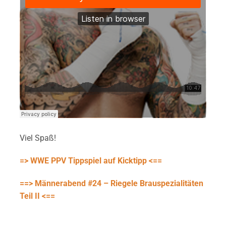
Viel Spaß!
=> WWE PPV Tippspiel auf Kicktipp <==
==> Männerabend #24 – Riegele Brauspezialitäten
Teil II <==