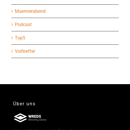
Maennerabend
Podcast
Top5
Volltreffer
Über uns