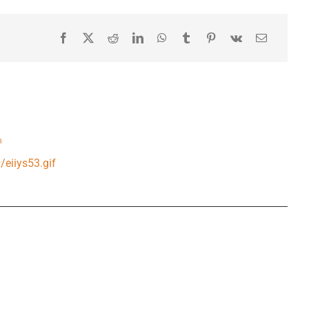
n
eiiys53.gif