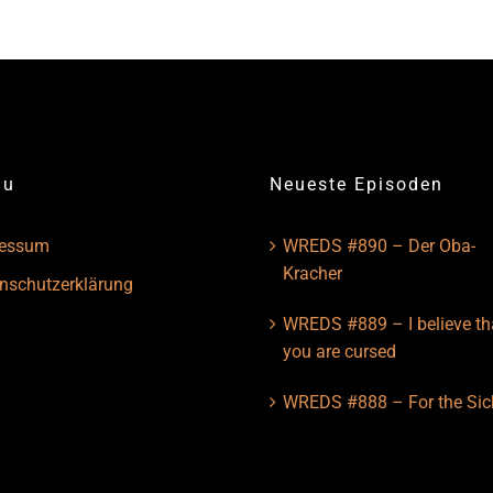
nu
Neueste Episoden
ressum
WREDS #890 – Der Oba-
Kracher
nschutzerklärung
WREDS #889 – I believe th
you are cursed
WREDS #888 – For the Sic