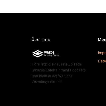
Über uns
Me
Imp
Date
Höre jetzt die neueste Episode
unseres Entertainment Podcasts
und bleib in der Welt des
Wrestlings aktuell!