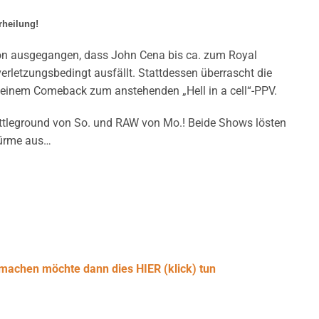
rheilung!
avon ausgegangen, dass John Cena bis ca. zum Royal
rletzungsbedingt ausfällt. Stattdessen überrascht die
seinem Comeback zum anstehenden „Hell in a cell“-PPV.
attleground von So. und RAW von Mo.! Beide Shows lösten
türme aus…
machen möchte dann dies HIER (klick) tun