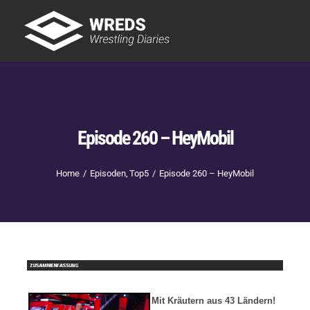
Skip
to
Tog
content
Nav
Showtime
Letzte Episoden
New
Episode 260 – HeyMobil
Home
Episoden
Top5
Episode 260 – HeyMobil
Mit Kräutern aus 43 Ländern!