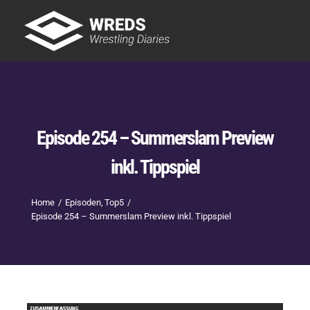
Skip
to
Tog
content
Nav
Showtime
Letzte Episoden
New
Episode 254 – Summerslam Preview
inkl. Tippspiel
Home
Episoden
Top5
Episode 254 – Summerslam Preview inkl. Tippspiel