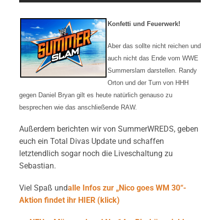
Konfetti und Feuerwerk!
Aber das sollte nicht reichen und
auch nicht das Ende vom WWE
Summerslam darstellen. Randy
Orton und der Turn von HHH
gegen Daniel Bryan gilt es heute natürlich genauso zu
besprechen wie das anschließende RAW.
Außerdem berichten wir von SummerWREDS, geben
euch ein Total Divas Update und schaffen
letztendlich sogar noch die Liveschaltung zu
Sebastian.
Viel Spaß und
alle Infos zur „Nico goes WM 30“-
Aktion findet ihr HIER (klick)