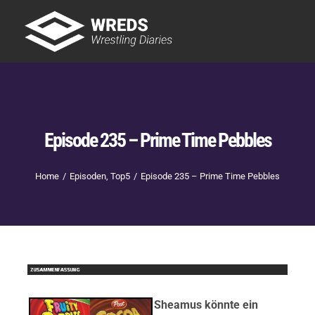
Skip
to
Tog
content
Nav
Showtime
Letzte Episoden
New
Episode 235 – Prime Time Pebbles
Home
Episoden
Top5
Episode 235 – Prime Time Pebbles
Sheamus könnte ein