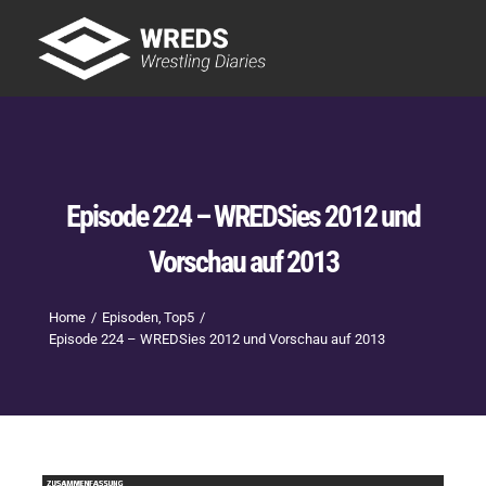
Skip
to
Tog
content
Nav
Showtime
Letzte Episoden
New
Episode 224 – WREDSies 2012 und
Vorschau auf 2013
Home
Episoden
Top5
Episode 224 – WREDSies 2012 und Vorschau auf 2013