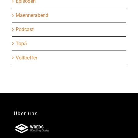
Episoden
Maennerabend
Podcast
Top5
Volltreffer
Über uns