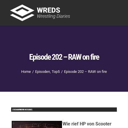
Skip
to
Tog
content
Nav
Showtime
Letzte Episoden
New
Episode 202 – RAW on fire
Home
Episoden
Top5
Episode 202 – RAW on fire
Wie rief HP von Scooter