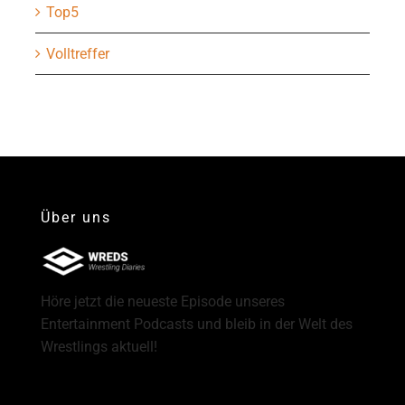
Top5
Volltreffer
Über uns
Höre jetzt die neueste Episode unseres
Entertainment Podcasts und bleib in der Welt des
Wrestlings aktuell!