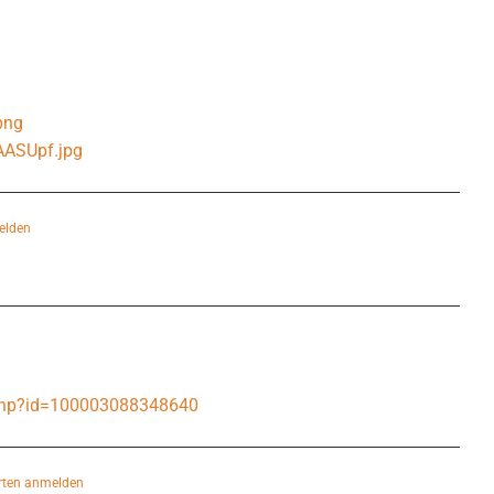
png
AASUpf.jpg
elden
n
.php?id=100003088348640
ten anmelden