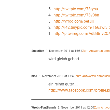
5.:
http://twitpic.com/78tysu
4.:
http://twitpic.com/78v0bn
3.:
http://yfrog.com/oet3jlj
2.:
http://i42.tinypic.com/166awl3.
1.:
http://p.twimg.com/AdBr8nvCQ
SugarRay
1. November 2011 at 16:54
Zum Antworten anm
wird gleich gehört
nico
1. November 2011 at 17:49
Zum Antworten anmelde
ein reiner guter…..
http://www.facebook.com/profile
Wreds-Fan(Bernd)
2. November 2011 at 12:00
Zum Antwor