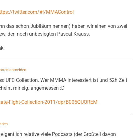
ttps://twitter.com/#!/MMAControl
nn das schon Jubiläum nennen) haben wir einen von zwei
ew, den noch unbesiegten Pascal Krauss.
nk.
orten anmelden
isc UFC Collection. Wer MMMA interessiert ist und 52h Zeit
scheint mir eig. angemessen :D
ate-Fight-Collection-2011/dp/B005QUQREM
lden
 eigentlich relative viele Podcasts (der Großteil davon