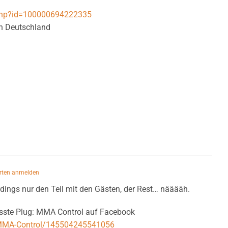
.php?id=100000694222335
in Deutschland
rten anmelden
rdings nur den Teil mit den Gästen, der Rest… nääääh.
usste Plug: MMA Control auf Facebook
MMA-Control/145504245541056