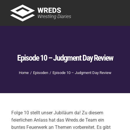
Skip
to
Tog
content
Nav
Showtime
Letzte Episoden
New
Episode 10 – Judgment Day Review
Home
Episoden
Episode 10 – Judgment Day Review
Folge 10 stellt unser Jubiläum da! Zu diesem
feierlichen Anlass hat das Wreds.de Team ein
buntes Feuerwerk an Themen vorbereitet. Es gibt