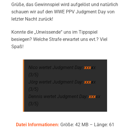
Grüße, das Gewinnspiel wird aufgelöst und natürlich
schauen wir auf den WWE PPV Judgment Day von
letzter Nacht zurück!
Konnte die „Unwissende“ uns im Tippspiel
besiegen? Welche Strafe erwartet uns evt.? Viel
Spaß!
Nico wertet Judgment Day:
xxx
x
x
(3/5)
Jörg wertet Judgment Day:
xxx
x
x
(3/5)
Dennis wertet Judgment Day:
xxx
xx
(3/5)
Datei Informationen:
Größe: 42 MB – Länge: 61