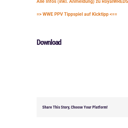
Alle Infos (inkl. Anmeldung) zu RoyalWREDS f
=> WWE PPV Tippspiel auf Kicktipp <==
Download
Share This Story, Choose Your Platform!