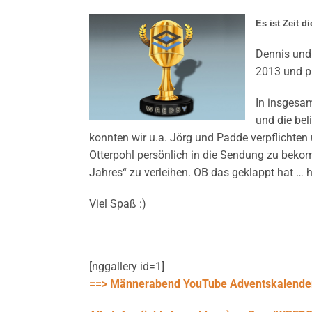
Es ist Zeit d
Dennis und
2013 und pr
In insgesam
und die be
konnten wir u.a. Jörg und Padde verpflichten
Otterpohl persönlich in die Sendung zu bek
Jahres“ zu verleihen. OB das geklappt hat … h
Viel Spaß :)
[nggallery id=1]
==> Männerabend YouTube Adventskalende