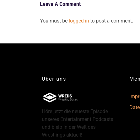
Leave A Comment
You must be
logged in
to post a comment.
Über uns
Me
Imp
Date
Höre jetzt die neueste Episode
unseres Entertainment Podcasts
und bleib in der Welt des
Wrestlings aktuell!