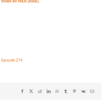
indet ihr HIER (klick).
Episode 274