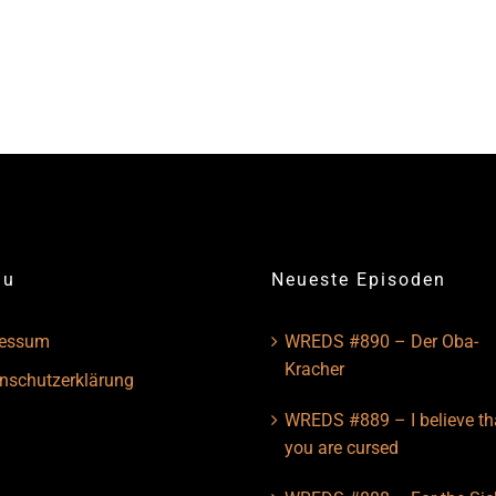
nu
Neueste Episoden
ressum
WREDS #890 – Der Oba-
Kracher
nschutzerklärung
WREDS #889 – I believe th
you are cursed