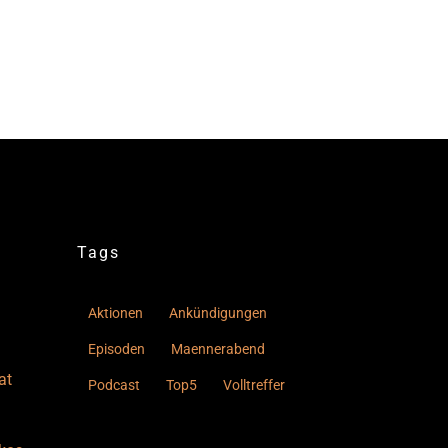
Tags
Aktionen
Ankündigungen
Episoden
Maennerabend
at
Podcast
Top5
Volltreffer