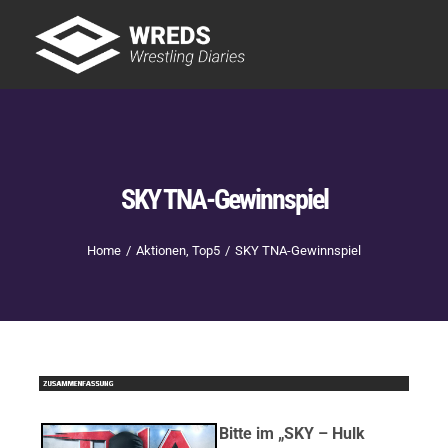
Skip
to
Tog
content
Nav
Showtime
Letzte Episoden
New
SKY TNA-Gewinnspiel
Home
Aktionen
Top5
SKY TNA-Gewinnspiel
Bitte im „SKY – Hulk