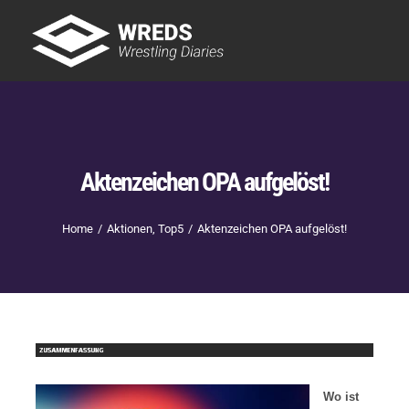
Skip
to
Tog
content
Nav
Showtime
Letzte Episoden
New
Aktenzeichen OPA aufgelöst!
Home
Aktionen
Top5
Aktenzeichen OPA aufgelöst!
Wo ist