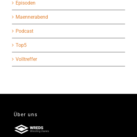
Episoden
Maennerabend
Podcast
Top5
Volltreffer
Über uns