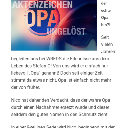
der
echte
Opa
hin?!
Seit
vielen
Jahren
begleiten uns bei WREDS die Erlebnisse aus dem
Leben des Stefan O! Von uns wird er einfach nur
liebevoll „Opa“ genannt! Doch seit einiger Zeit
stimmt da etwas nicht, Opa ist einfach nicht mehr
der von früher.
Nico hat daher den Verdacht, dass der wahre Opa
durch einen Nachahmer ersetzt wurde und dieser
seitdem den guten Namen in den Schmutz zieht.
In einer 9-teiligen Serie wird Nico, beginnend mit der