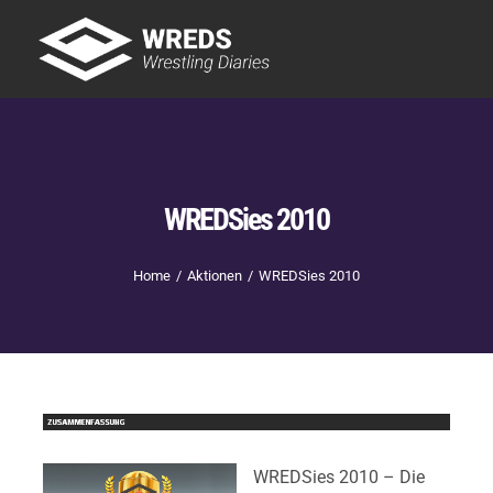
Skip
to
Tog
content
Nav
Showtime
Letzte Episoden
New
WREDSies 2010
Home
Aktionen
WREDSies 2010
WREDSies 2010 – Die