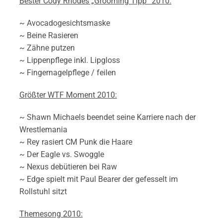
Bester Cody Rhodes „Grooming Tipp“ 2010:
~ Avocadogesichtsmaske
~ Beine Rasieren
~ Zähne putzen
~ Lippenpflege inkl. Lipgloss
~ Fingernagelpflege / feilen
Größter WTF Moment 2010:
~ Shawn Michaels beendet seine Karriere nach der
Wrestlemania
~ Rey rasiert CM Punk die Haare
~ Der Eagle vs. Swoggle
~ Nexus debütieren bei Raw
~ Edge spielt mit Paul Bearer der gefesselt im
Rollstuhl sitzt
Themesong 2010: