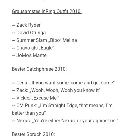
Grausamstes InRing Outfit 2010:
~ Zack Ryder
~ David Otunga
~ Summer Slam „Bibo“ Melina
~ Chavo als „Eagle“
~ JoMo’s Mantel
Bester Catchphrase 2010:
~ Cena: „If you want some, come and get some“
~ Zack: „Wooh, Wooh, Wooh you know it“
~ Vickie: „Excuse Me!“
~ CM Punk: „I´m Straight Edge, that means, I´m
better than you“
~ Nexus: „You’re either Nexus, or your against us!“
Bester Spruch 2010: