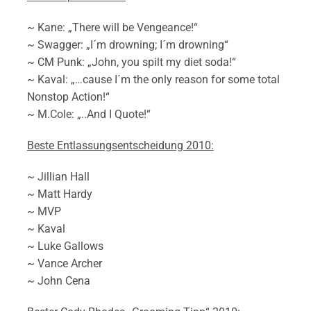
~ Kane: „There will be Vengeance!“
~ Swagger: „I´m drowning; I´m drowning“
~ CM Punk: „John, you spilt my diet soda!“
~ Kaval: „…cause I´m the only reason for some total
Nonstop Action!“
~ M.Cole: „..And I Quote!“
Beste Entlassungsentscheidung 2010:
~ Jillian Hall
~ Matt Hardy
~ MVP
~ Kaval
~ Luke Gallows
~ Vance Archer
~ John Cena