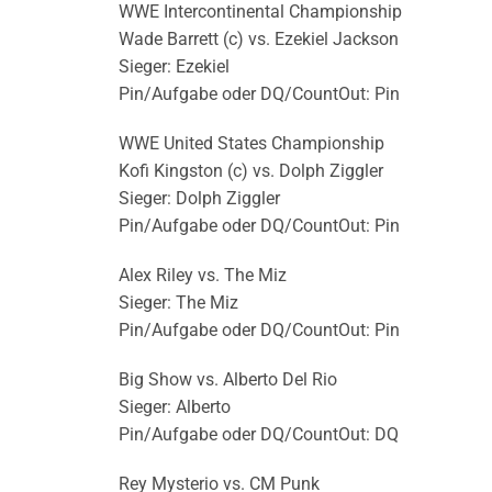
WWE Intercontinental Championship
Wade Barrett (c) vs. Ezekiel Jackson
Sieger: Ezekiel
Pin/Aufgabe oder DQ/CountOut: Pin
WWE United States Championship
Kofi Kingston (c) vs. Dolph Ziggler
Sieger: Dolph Ziggler
Pin/Aufgabe oder DQ/CountOut: Pin
Alex Riley vs. The Miz
Sieger: The Miz
Pin/Aufgabe oder DQ/CountOut: Pin
Big Show vs. Alberto Del Rio
Sieger: Alberto
Pin/Aufgabe oder DQ/CountOut: DQ
Rey Mysterio vs. CM Punk