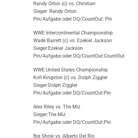
Randy Orton (c) vs. Christian
Sieger: Randy Orton
Pin/Aufgabe oder DQ/CountOut: Pin
WWE Intercontinental Championship
Wade Barrett (c) vs. Ezekiel Jackson
Sieger:Ezekiel Jackson
Pin/Aufgabe oder DQ/CountOut:CountOut
WWE United States Championship
Kofi Kingston (c) vs. Dolph Ziggler
Sieger:Dolph Ziggler
Pin/Aufgabe oder DQ/CountOut:Pin
Alex Riley vs. The Miz
Sieger:The Miz
Pin/Aufgabe oder DQ/CountOut:Pin
Big Show vs. Alberto Del Rio