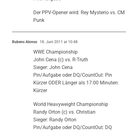
Der PPV-Opener wird: Rey Mysterio vs. CM
Punk
Rubens Alonso
18. Juni 2011 at 10:48
WWE Championship
John Cena (c) vs. R-Truth
Sieger: John Cena
Pin/Aufgabe oder DQ/CountOut: Pin
Kürzer ODER Länger als 17:00 Minuten:
Kürzer
World Heavyweight Championship
Randy Orton (c) vs. Christian
Sieger: Randy Orton
Pin/Aufgabe oder DQ/CountOut: DQ