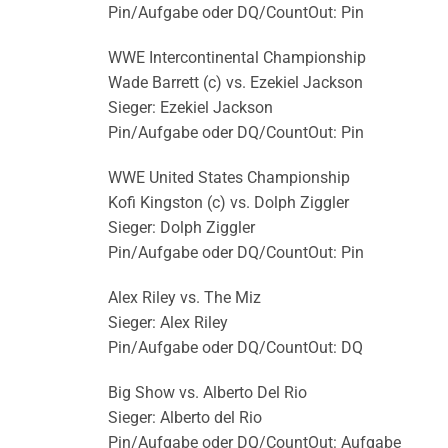
Pin/Aufgabe oder DQ/CountOut: Pin
WWE Intercontinental Championship
Wade Barrett (c) vs. Ezekiel Jackson
Sieger: Ezekiel Jackson
Pin/Aufgabe oder DQ/CountOut: Pin
WWE United States Championship
Kofi Kingston (c) vs. Dolph Ziggler
Sieger: Dolph Ziggler
Pin/Aufgabe oder DQ/CountOut: Pin
Alex Riley vs. The Miz
Sieger: Alex Riley
Pin/Aufgabe oder DQ/CountOut: DQ
Big Show vs. Alberto Del Rio
Sieger: Alberto del Rio
Pin/Aufgabe oder DQ/CountOut: Aufgabe