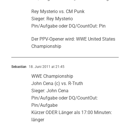
Rey Mysterio vs. CM Punk
Sieger: Rey Mysterio
Pin/Aufgabe oder DQ/CountOut: Pin
Der PPV-Opener wird: WWE United States
Championship
Sebastian
18. Juni 2011 at 21:45
WWE Championship
John Cena (c) vs. R-Truth
Sieger: John Cena
Pin/Aufgabe oder DQ/CountOut:
Pin/Aufgabe
Kürzer ODER Länger als 17:00 Minuten:
länger