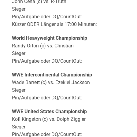
John Cena (c) vs. R-Truth
Sieger:
Pin/Aufgabe oder DQ/CountOut:
Kürzer ODER Länger als 17:00 Minuten:
World Heavyweight Championship
Randy Orton (c) vs. Christian
Sieger:
Pin/Aufgabe oder DQ/CountOut:
WWE Intercontinental Championship
Wade Barrett (c) vs. Ezekiel Jackson
Sieger:
Pin/Aufgabe oder DQ/CountOut:
WWE United States Championship
Kofi Kingston (c) vs. Dolph Ziggler
Sieger:
Pin/Aufgabe oder DQ/CountOut: