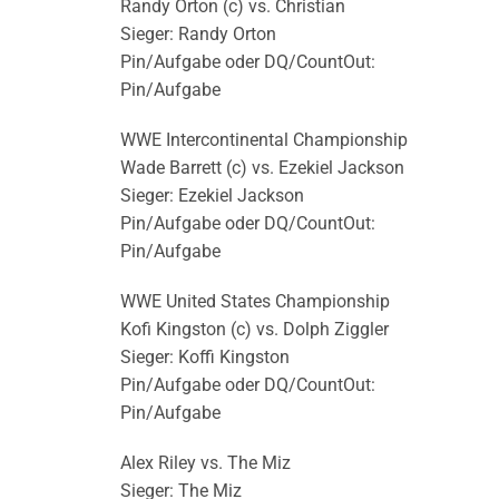
Randy Orton (c) vs. Christian
Sieger: Randy Orton
Pin/Aufgabe oder DQ/CountOut:
Pin/Aufgabe
WWE Intercontinental Championship
Wade Barrett (c) vs. Ezekiel Jackson
Sieger: Ezekiel Jackson
Pin/Aufgabe oder DQ/CountOut:
Pin/Aufgabe
WWE United States Championship
Kofi Kingston (c) vs. Dolph Ziggler
Sieger: Koffi Kingston
Pin/Aufgabe oder DQ/CountOut:
Pin/Aufgabe
Alex Riley vs. The Miz
Sieger: The Miz