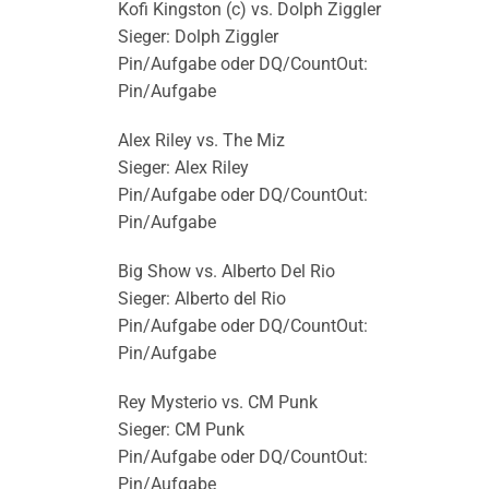
Kofi Kingston (c) vs. Dolph Ziggler
Sieger: Dolph Ziggler
Pin/Aufgabe oder DQ/CountOut:
Pin/Aufgabe
Alex Riley vs. The Miz
Sieger: Alex Riley
Pin/Aufgabe oder DQ/CountOut:
Pin/Aufgabe
Big Show vs. Alberto Del Rio
Sieger: Alberto del Rio
Pin/Aufgabe oder DQ/CountOut:
Pin/Aufgabe
Rey Mysterio vs. CM Punk
Sieger: CM Punk
Pin/Aufgabe oder DQ/CountOut:
Pin/Aufgabe