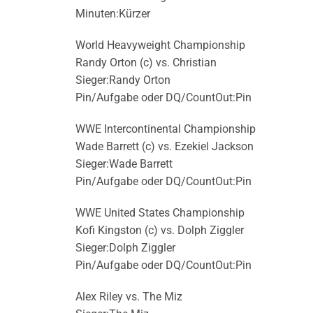
Minuten:Kürzer
World Heavyweight Championship
Randy Orton (c) vs. Christian
Sieger:Randy Orton
Pin/Aufgabe oder DQ/CountOut:Pin
WWE Intercontinental Championship
Wade Barrett (c) vs. Ezekiel Jackson
Sieger:Wade Barrett
Pin/Aufgabe oder DQ/CountOut:Pin
WWE United States Championship
Kofi Kingston (c) vs. Dolph Ziggler
Sieger:Dolph Ziggler
Pin/Aufgabe oder DQ/CountOut:Pin
Alex Riley vs. The Miz