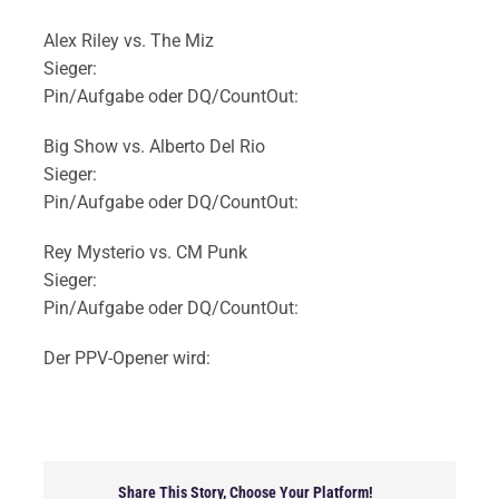
Alex Riley vs. The Miz
Sieger:
Pin/Aufgabe oder DQ/CountOut:
Big Show vs. Alberto Del Rio
Sieger:
Pin/Aufgabe oder DQ/CountOut:
Rey Mysterio vs. CM Punk
Sieger:
Pin/Aufgabe oder DQ/CountOut:
Der PPV-Opener wird:
Share This Story, Choose Your Platform!