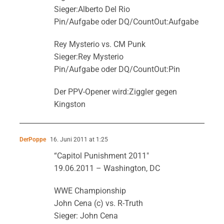
Sieger:Alberto Del Rio
Pin/Aufgabe oder DQ/CountOut:Aufgabe
Rey Mysterio vs. CM Punk
Sieger:Rey Mysterio
Pin/Aufgabe oder DQ/CountOut:Pin
Der PPV-Opener wird:Ziggler gegen
Kingston
DerPoppe
16. Juni 2011 at 1:25
“Capitol Punishment 2011″
19.06.2011 – Washington, DC
WWE Championship
John Cena (c) vs. R-Truth
Sieger: John Cena