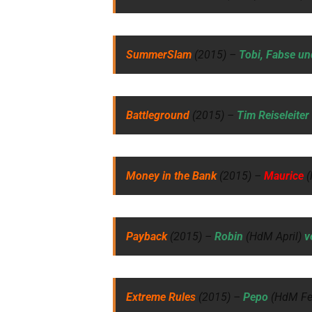
SummerSlam
(2015) –
Tobi, Fabse un
Battleground
(2015) –
Tim Reiseleiter
Money in the Bank
(2015) –
Maurice
Payback
(2015) –
Robin
(HdM April)
v
Extreme Rules
(2015) –
Pepo
(HdM Fe