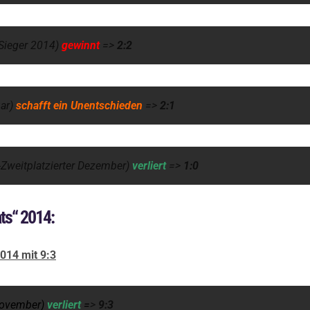
 Sieger 2014)
gewinnt
=>
2:2
ar)
schafft ein Unentschieden
=>
2:1
Zweitplatzierter Dezember)
verliert
=>
1:0
ts“ 2014:
014 mit 9:3
ovember)
verliert
=
>
9:3