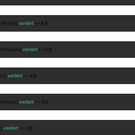
HdM Mai)
verliert
=>
6:0
HdM April)
verliert
=>
5:0
rz)
verliert
=>
4:0
Februar)
verliert
=>
3:0
r)
verliert
=>
2:0