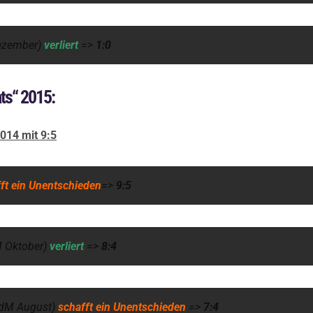
ezember)
verliert
=>
1:0
ts“ 2015:
014 mit 9:5
ft ein Unentschieden
=>
9:5
 Oktober)
verliert
=>
8:4
dM August)
schafft ein Unentschieden
=>
7:4