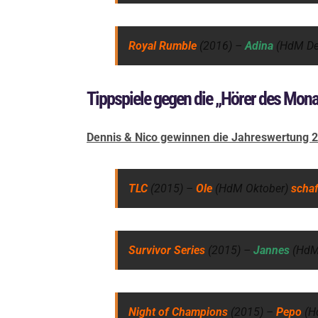
Royal Rumble
(2016) –
Adina
(HdM D
Tippspiele gegen die „Hörer des Mona
Dennis & Nico gewinnen die Jahreswertung 2
TLC
(2015) –
Ole
(HdM Oktober)
schaf
Survivor Series
(2015) –
Jannes
(HdM
Night of Champions
(2015) –
Pepo
(H