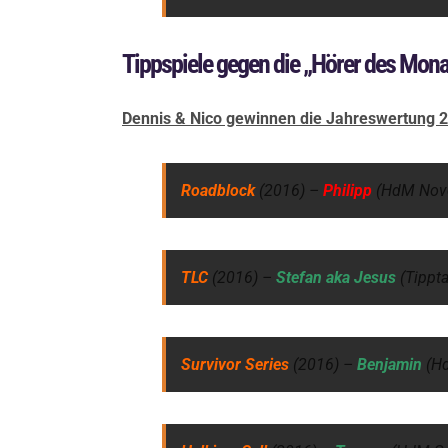
Tippspiele gegen die „Hörer des Mona
Dennis & Nico gewinnen die Jahreswertung 2
Roadblock
(2016) –
Philipp
(HdM Nov
TLC
(2016) –
Stefan aka Jesus
(Tippt
Survivor Series
(2016) –
Benjamin
(H