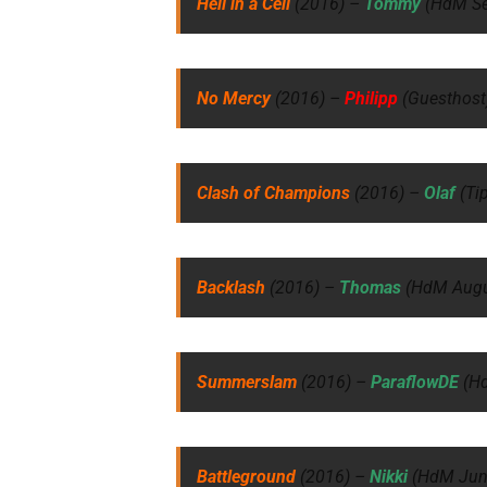
Hell in a Cell
(2016) –
Tommy
(HdM S
No Mercy
(2016) –
Philipp
(Guesthos
Clash of Champions
(2016) –
Olaf
(Ti
Backlash
(2016) –
Thomas
(HdM Aug
Summerslam
(2016) –
ParaflowDE
(H
Battleground
(2016) –
Nikki
(HdM Jun