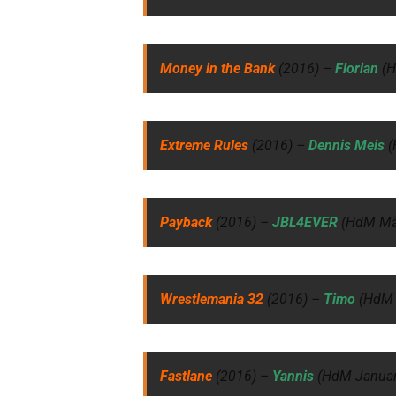
Money in the Bank
(2016) –
Florian
(
Extreme Rules
(2016) –
Dennis Meis
(
Payback
(2016) –
JBL4EVER
(HdM Mä
Wrestlemania 32
(2016) –
Timo
(HdM 
Fastlane
(2016) –
Yannis
(HdM Janua