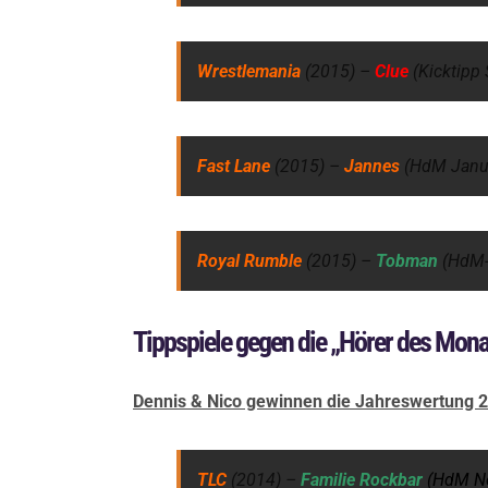
Wrestlemania
(2015) –
Clue
(Kicktipp
Fast Lane
(2015) –
Jannes
(HdM Janu
Royal Rumble
(2015) –
Tobman
(HdM-
Tippspiele gegen die „Hörer des Mona
Dennis & Nico gewinnen die Jahreswertung 2
TLC
(2014) –
Familie Rockbar
(HdM N