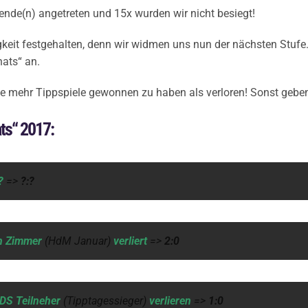
nde(n) angetreten und 15x wurden wir nicht besiegt!
gkeit festgehalten, denn wir widmen uns nun der nächsten Stufe
ats“ an.
de mehr Tippspiele gewonnen zu haben als verloren! Sonst gebe
ts“ 2017:
?
=>
?:?
n Zimmer
(HdM Januar)
verliert
=>
2:0
DS Teilneher
(Tipptagessieger)
verlieren
=>
1:0