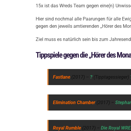
15x ist das Wreds Team gegen eine(n) Unwisse
Hier sind nochmal alle Paarungen für alle Ewi
gegen den jeweils amtierenden „Hörer des Mon
Ziel muss es natürlich sein bis zum Jahresen
Tippspiele gegen die „Hörer des Mona
Fastlane
(2017) –
?
(Tipptagessieger)
Elimination Chamber
(2017) –
Stepha
Royal Rumble
(2017) –
Die Royal WRE