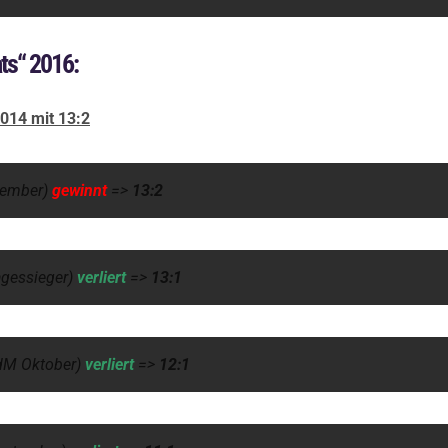
ts“ 2016:
014 mit 13:2
ember)
gewinnt
=>
13:2
agessieger)
verliert
=>
13:1
dM Oktober)
verliert
=>
12:1