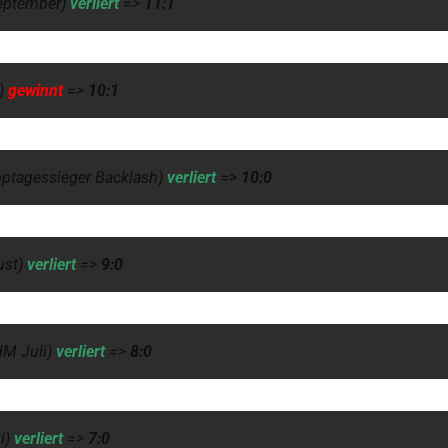
eptember)
verliert
=>
11:1
t)
gewinnt
=>
10:1
pptagessieger Backlash)
verliert
=>
10:0
ust)
verliert
=>
9:0
dM Juli)
verliert
=>
8:0
i)
verliert
=>
7:0