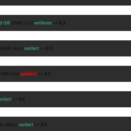
d Olli
(HdM Juli)
verlieren
=>
6:3
(HdM Juni)
verliert
=>
5:3
(HdM Mai)
gewinnt
=>
4:3
erliert
=>
4:2
b./März)
verliert
=>
3:2