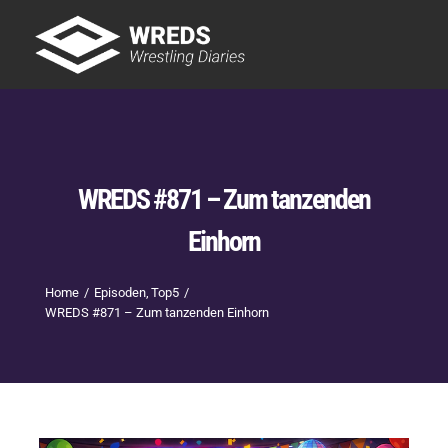
Skip
to
Tog
content
Nav
Showtime
Letzte Episoden
New
WREDS #871 – Zum tanzenden
Einhorn
Home
Episoden
Top5
WREDS #871 – Zum tanzenden Einhorn