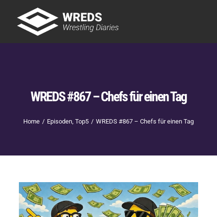
Skip
to
Tog
content
Nav
Showtime
Letzte Episoden
New
WREDS #867 – Chefs für einen Tag
Home
Episoden
Top5
WREDS #867 – Chefs für einen Tag