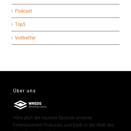
Podcast
Top5
Volltreffer
Über uns
Höre jetzt die neueste Episode unseres
Entertainment Podcasts und bleib in der Welt des