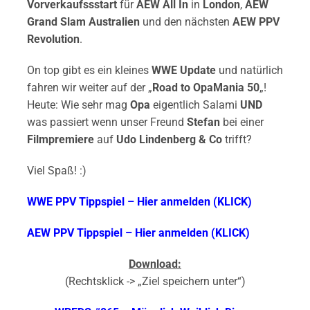
Vorverkaufssstart
für
AEW All In
in
London
,
AEW
Grand Slam Australien
und den nächsten
AEW PPV
Revolution
.
On top gibt es ein kleines
WWE Update
und natürlich
fahren wir weiter auf der „
Road to OpaMania 50
„!
Heute: Wie sehr mag
Opa
eigentlich Salami
UND
was passiert wenn unser Freund
Stefan
bei einer
Filmpremiere
auf
Udo Lindenberg & Co
trifft?
Viel Spaß! :)
WWE PPV Tippspiel – Hier anmelden (KLICK)
AEW PPV Tippspiel – Hier anmelden (KLICK)
Download:
(Rechtsklick -> „Ziel speichern unter“)