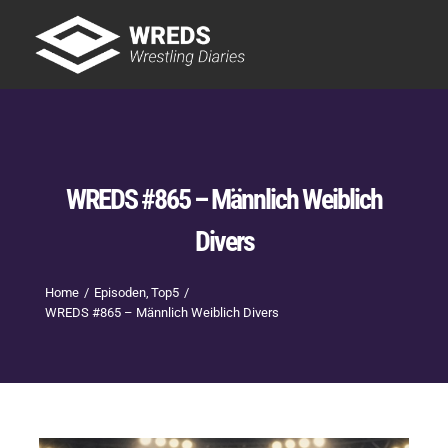
Skip
to
Tog
content
Nav
Showtime
Letzte Episoden
New
WREDS #865 – Männlich Weiblich
Divers
Home
Episoden
Top5
WREDS #865 – Männlich Weiblich Divers