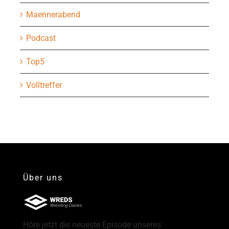
Maennerabend
Podcast
Top5
Volltreffer
Über uns
Höre jetzt die neueste Episode unseres