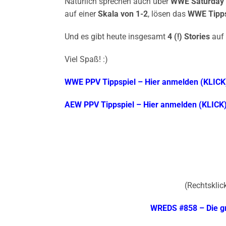
Natürlich sprechen auch über
WWE Saturday 
auf einer
Skala von 1-2
, lösen das
WWE Tipps
Und es gibt heute insgesamt
4 (!) Stories
auf 
Viel Spaß! :)
WWE PPV Tippspiel – Hier anmelden (KLICK
AEW PPV Tippspiel – Hier anmelden (KLICK
(Rechtsklick
WREDS #858 – Die g