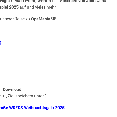
Night´s Main Event, Werten
den
Abschied von John Cena
piel 2025
auf und vieles mehr.
unserer Reise zu
OpaMania50
!
)
)
Download:
 -> „Ziel speichern unter“)
roße WREDS Weihnachtsgala 2025