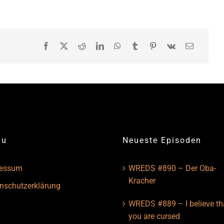
nu
Neueste Episoden
ressum
WREDS #890 – Der Oba-
Kracher
nschutzerklärung
WREDS #889 – I believe th
you are cursed