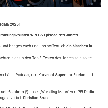
gala 2025!
timmungsvollsten WREDS Episode des Jahres
.
en
und bringen euch und uns hoffentlich
ein bisschen in
hten nicht in den Top 3 Festen des Jahres sein sollte,
rschädel-Podcast, den
Karvenal-Superstar Florian
und
 seit 6 Jahren
(!) unser „Wrestling-Mann“ von
PW Radio
,
tsgala
vorbei:
Christian Bruns
!