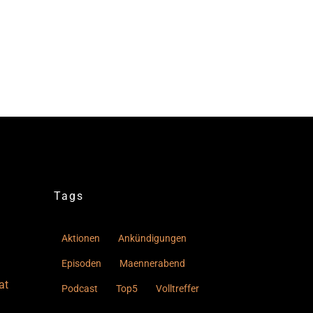
Tags
Aktionen
Ankündigungen
Episoden
Maennerabend
at
Podcast
Top5
Volltreffer