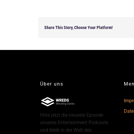
Share This Story, Choose Your Platform!
Über uns
Me
Imp
Date
Höre jetzt die neueste Episode
unseres Entertainment Podcasts
und bleib in der Welt des