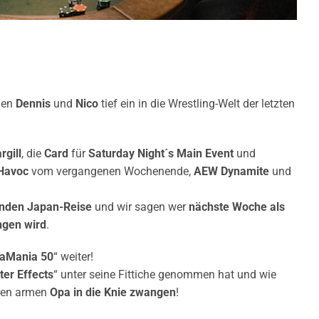
hen
Dennis
und
Nico
tief ein in die Wrestling-Welt der letzten
rgill
, die
Card
für
Saturday Night´s Main Event
und
 Havoc
vom vergangenen Wochenende,
AEW Dynamite
und
henden Japan-Reise
und wir sagen wer
nächste Woche als
ngen wird
.
aMania 50
“ weiter!
ter Effects
“ unter seine Fittiche genommen hat und wie
ren armen
Opa in die Knie zwangen
!