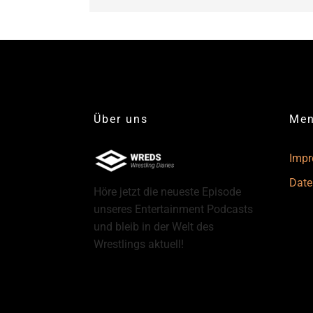
Über uns
Me
Imp
Date
Höre jetzt die neueste Episode
unseres Entertainment Podcasts
und bleib in der Welt des
Wrestlings aktuell!