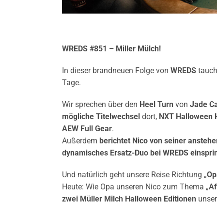
WREDS #851 – Miller Mülch!
In dieser brandneuen Folge von
WREDS
tauc
Tage.
Wir sprechen über den
Heel Turn
von
Jade Ca
mögliche Titelwechsel
dort,
NXT Halloween
AEW Full Gear
.
Außerdem
berichtet Nico von seiner anste
dynamisches Ersatz-Duo bei WREDS einspri
Und natürlich geht unsere Reise Richtung „
Op
Heute: Wie Opa unseren Nico zum Thema „
Af
zwei Müller Milch Halloween Editionen
unse