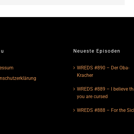
nu
Neueste Episoden
ressum
WREDS #890 – Der Oba-
Kracher
nschutzerklärung
WREDS #889 – I believe th
you are cursed
WREDS #888 – For the Sic