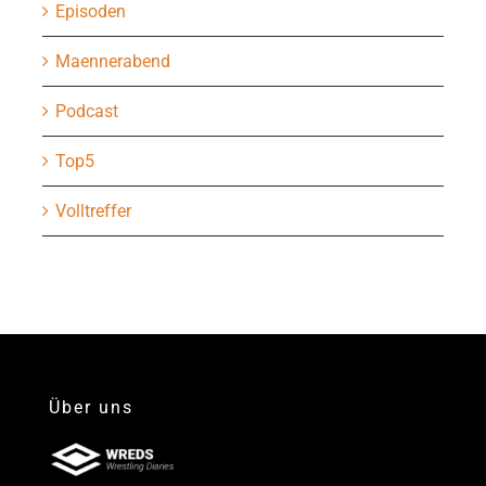
Episoden
Maennerabend
Podcast
Top5
Volltreffer
Über uns