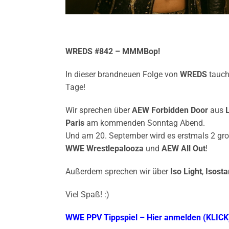
WREDS #842 – MMMBop!
In dieser brandneuen Folge von
WREDS
tauc
Tage!
Wir sprechen über
AEW Forbidden Door
aus
Paris
am kommenden Sonntag Abend.
Und am 20. September wird es erstmals 2 gr
WWE Wrestlepalooza
und
AEW All Out
!
Außerdem sprechen wir über
Iso Light
,
Isosta
Viel Spaß! :)
WWE PPV Tippspiel – Hier anmelden (KLICK