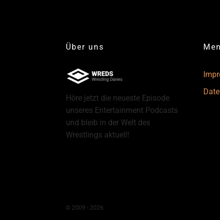
Über uns
Me
Imp
Date
Höre jetzt die neueste Episode
unseres Entertainment Podcasts
und bleib in der Welt des
Wrestlings aktuell!
© 2009 - 2026