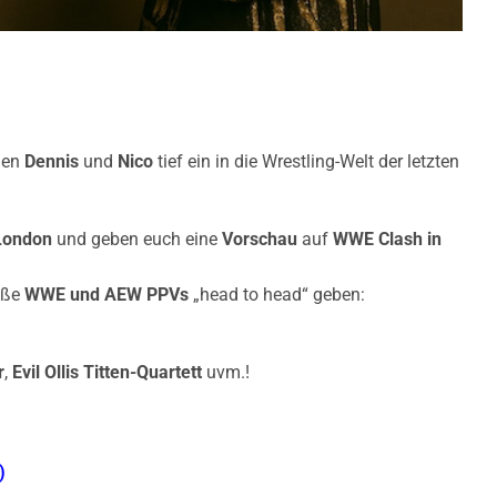
hen
Dennis
und
Nico
tief ein in die Wrestling-Welt der letzten
London
und geben euch eine
Vorschau
auf
WWE Clash in
oße
WWE und AEW PPVs
„head to head“ geben:
r
,
Evil Ollis Titten-Quartett
uvm.!
)