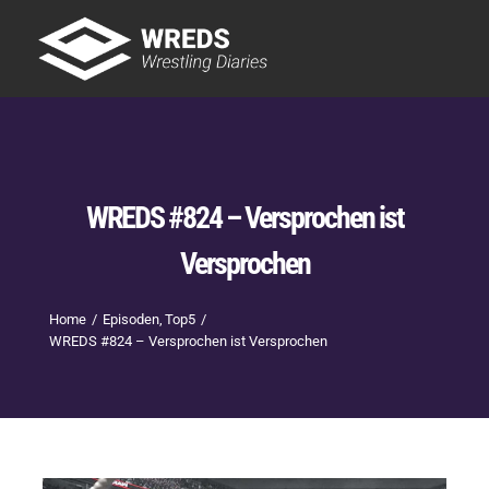
Skip
to
Tog
content
Nav
Showtime
Letzte Episoden
New
WREDS #824 – Versprochen ist
Versprochen
Home
Episoden
Top5
WREDS #824 – Versprochen ist Versprochen