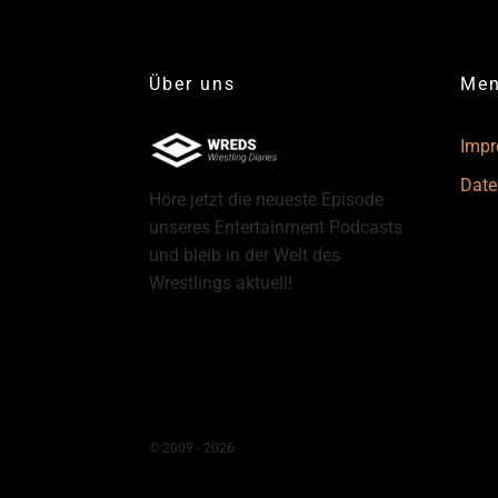
Über uns
Me
Imp
Date
Höre jetzt die neueste Episode
unseres Entertainment Podcasts
und bleib in der Welt des
Wrestlings aktuell!
© 2009 - 2026