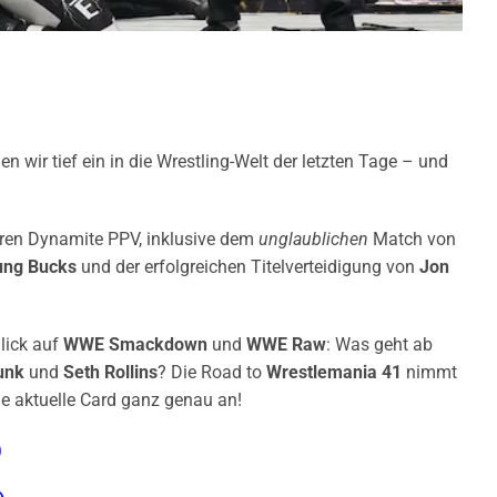
n wir tief ein in die Wrestling-Welt der letzten Tage – und
ären Dynamite PPV, inklusive dem
unglaublichen
Match von
ung Bucks
und der erfolgreichen Titelverteidigung von
Jon
lick auf
WWE Smackdown
und
WWE Raw
: Was geht ab
unk
und
Seth Rollins
? Die Road to
Wrestlemania 41
nimmt
ie aktuelle Card ganz genau an!
)