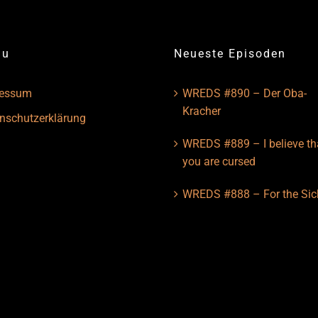
nu
Neueste Episoden
ressum
WREDS #890 – Der Oba-
Kracher
nschutzerklärung
WREDS #889 – I believe th
you are cursed
WREDS #888 – For the Sic