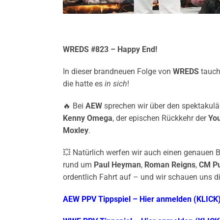
WREDS #823 – Happy End!
In dieser brandneuen Folge von
WREDS
tauche
die hatte es
in sich
!
🔥 Bei
AEW
sprechen wir über den spektakul
Kenny Omega
, der epischen Rückkehr der
Yo
Moxley
.
💥 Natürlich werfen wir auch einen genauen B
rund um
Paul Heyman
,
Roman Reigns
,
CM P
ordentlich Fahrt auf – und wir schauen uns d
AEW PPV Tippspiel – Hier anmelden (KLICK