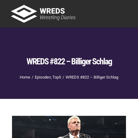
Skip
to
Tog
content
Nav
Showtime
Letzte Episoden
New
WREDS #822 – Billiger Schlag
Home
Episoden
Top5
WREDS #822 – Billiger Schlag