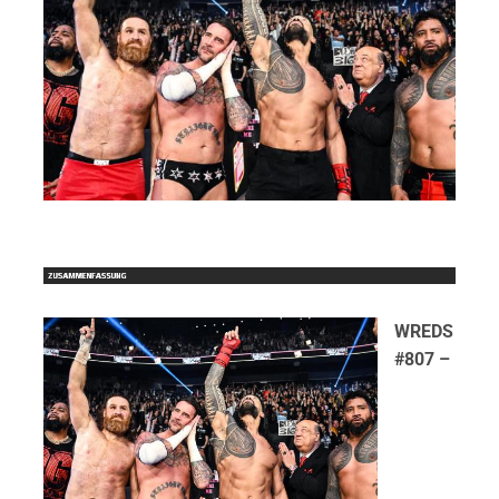
WREDS
#807 –