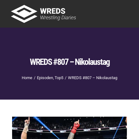
Skip
to
Tog
content
Nav
Showtime
Letzte Episoden
New
WREDS #807 – Nikolaustag
Home
Episoden
Top5
WREDS #807 – Nikolaustag