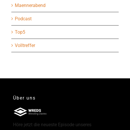
Maennerabend
Podcast
Top5
Volltreffer
Über uns
Höre jetzt die neueste Episode unseres