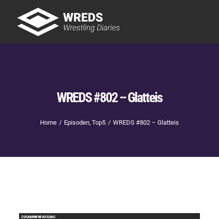
Skip
to
Tog
content
Nav
Showtime
Letzte Episoden
New
WREDS #802 – Glatteis
Home
Episoden
Top5
WREDS #802 – Glatteis