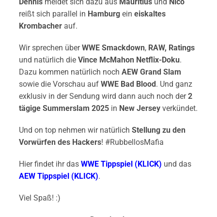
Dennis
meldet sich dazu aus
Mauritius
und
Nico
reißt sich parallel in
Hamburg
ein
eiskaltes
Krombacher
auf.
Wir sprechen über
WWE
Smackdown
,
RAW, Ratings
und natürlich die
Vince McMahon Netflix-
Doku
.
Dazu kommen natürlich noch
AEW Grand Slam
sowie die Vorschau auf
WWE Bad Blood
. Und ganz
exklusiv in der Sendung wird dann auch noch der
2
tägige Summerslam 2025
in
New Jersey
verkündet.
Und on top nehmen wir natürlich
Stellung zu den
Vorwürfen des Hackers
! #RubbellosMafia
Hier findet ihr das
WWE Tippspiel (KLICK)
und das
AEW Tippspiel (KLICK)
.
Viel Spaß! :)