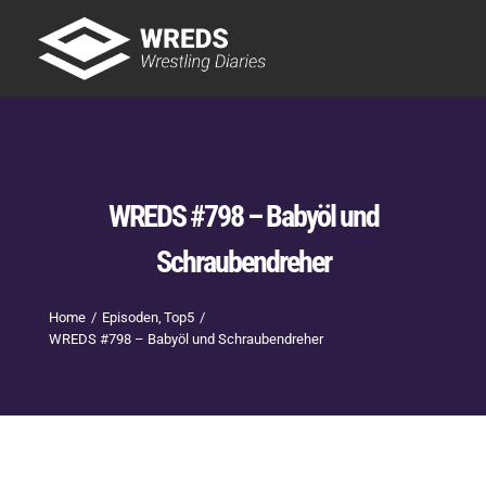
Skip
to
Tog
content
Nav
Showtime
Letzte Episoden
New
WREDS #798 – Babyöl und
Schraubendreher
Home
Episoden
Top5
WREDS #798 – Babyöl und Schraubendreher