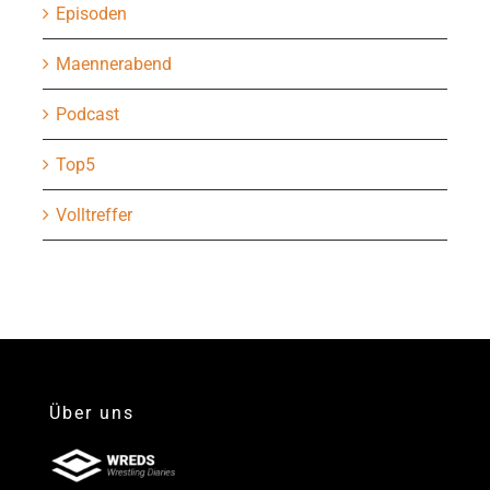
Episoden
Maennerabend
Podcast
Top5
Volltreffer
Über uns