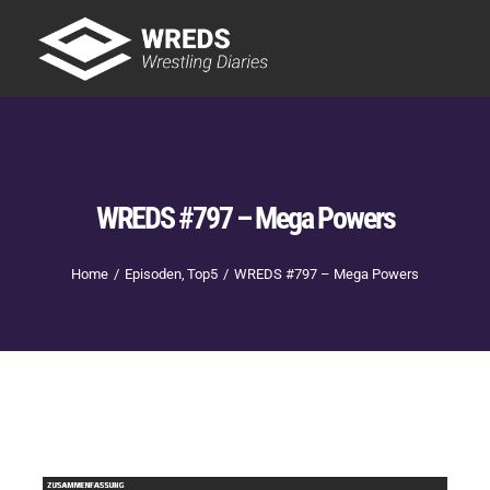
Skip
to
Tog
content
Nav
Showtime
Letzte Episoden
New
WREDS #797 – Mega Powers
Home
Episoden
Top5
WREDS #797 – Mega Powers