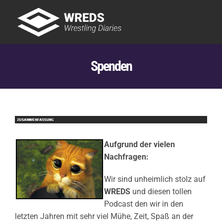
Skip
to
Tog
content
Nav
Showtime
Spenden
Letzte Episoden
New
Aufgrund der vielen
Nachfragen:
Wir sind unheimlich stolz auf
WREDS
und diesen tollen
Podcast den wir in den
letzten Jahren mit sehr viel Mühe, Zeit, Spaß an der