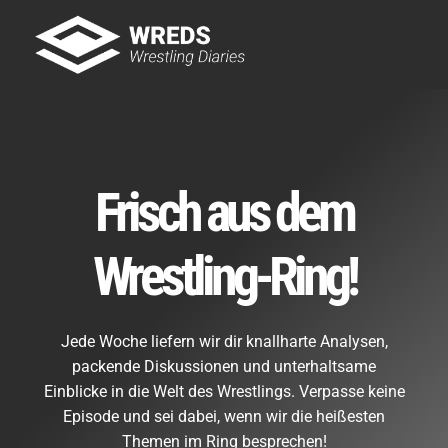
Skip
to
Tog
content
Nav
Showtime
Letzte Episoden
New
Frisch aus dem
Wrestling-Ring!
Jede Woche liefern wir dir knallharte Analysen,
packende Diskussionen und unterhaltsame
Einblicke in die Welt des Wrestlings. Verpasse keine
Episode und sei dabei, wenn wir die heißesten
Themen im Ring besprechen!