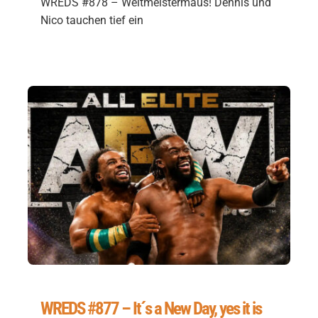
WREDS #878 – Weltmeistermaus! Dennis und
Nico tauchen tief ein
WREDS #877 – It´s a New Day, yes it is