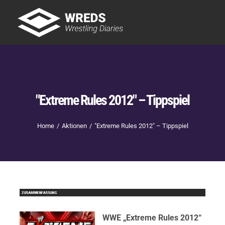
Skip
to
Tog
content
Nav
Showtime
Letzte Episoden
New
"Extreme Rules 2012" – Tippspiel
Home
Aktionen
"Extreme Rules 2012" – Tippspiel
WWE „Extreme Rules 2012“