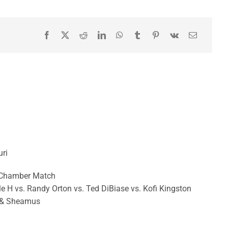
uri
 Chamber Match
e H vs. Randy Orton vs. Ted DiBiase vs. Kofi Kingston
a & Sheamus