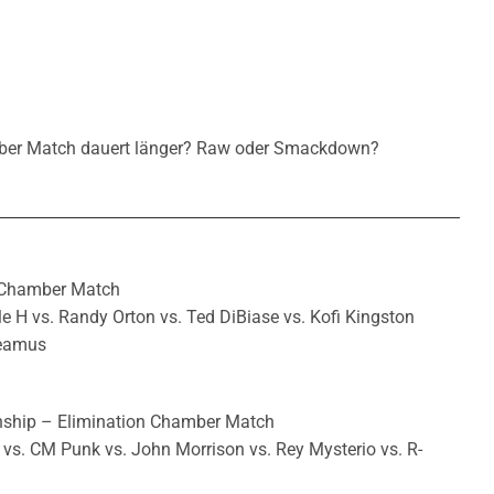
mber Match dauert länger? Raw oder Smackdown?
 Chamber Match
e H vs. Randy Orton vs. Ted DiBiase vs. Kofi Kingston
heamus
hip – Elimination Chamber Match
o vs. CM Punk vs. John Morrison vs. Rey Mysterio vs. R-