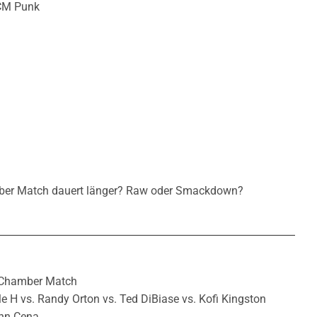
,CM Punk
mber Match dauert länger? Raw oder Smackdown?
 Chamber Match
e H vs. Randy Orton vs. Ted DiBiase vs. Kofi Kingston
ohn Cena