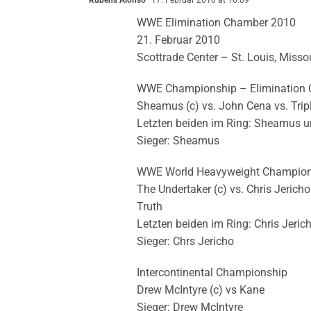
Rubens Alonso
17. Februar 2010 at 16:09
WWE Elimination Chamber 2010
21. Februar 2010
Scottrade Center – St. Louis, Misso
WWE Championship – Elimination
Sheamus (c) vs. John Cena vs. Tripl
Letzten beiden im Ring: Sheamus u
Sieger: Sheamus
WWE World Heavyweight Champions
The Undertaker (c) vs. Chris Jerich
Truth
Letzten beiden im Ring: Chris Jeri
Sieger: Chrs Jericho
Intercontinental Championship
Drew McIntyre (c) vs Kane
Sieger: Drew McIntyre