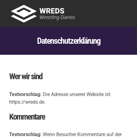
Skip
to
Tog
content
Nav
Showtime
Datenschutzerklärung
Letzte Episoden
New
Wer wir sind
Textvorschlag:
Die Adresse unserer Website ist:
https://wreds.de.
Kommentare
Textvorschlag:
Wenn Besucher Kommentare auf der